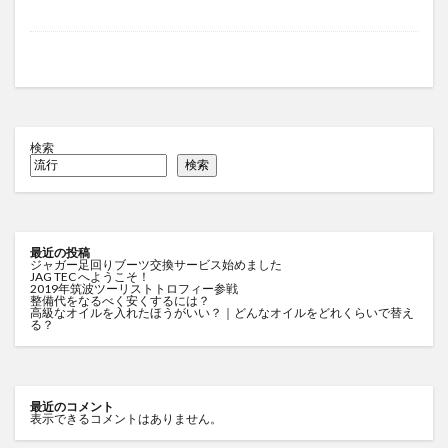
検索
検索
最近の投稿
ジャガー足回りブーツ交換サービス始めました
JAG TEC へようこそ！
2019年筑波ツーリストトロフィー参戦
整備代をなるべく安くするには？
高級なオイルを入れたほうがいい？｜どんなオイルをどれくらいで替え
る？
最近のコメント
表示できるコメントはありません。