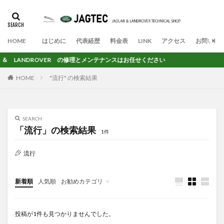
HOME
はじめに
代表経歴
料金表
LINK
アクセス
お問い合
AGUAR ＆ LANDROVER の修理とメンテナンスはお任せく
HOME
"流行" の検索結果
SEARCH
「流行」の検索結果
1件
流行
新着順
人気順
お勧めカテゴリ
未分類
投稿が1件も見つかりませんでした。